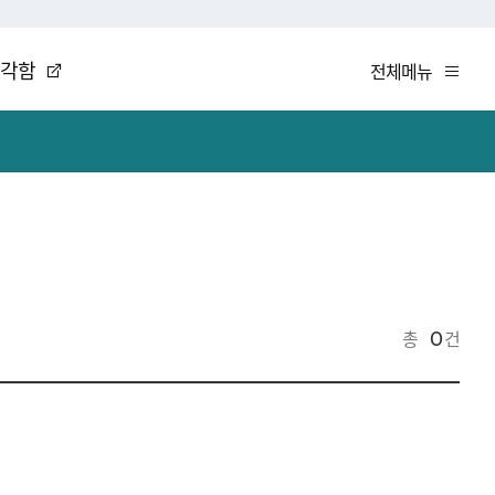
생각함
전체메뉴
총
건
0